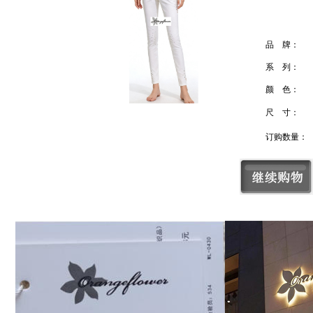
品 牌：
系 列：
颜 色：
尺 寸：
订购数量：