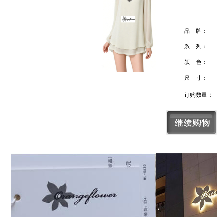
品 牌：
系 列：
颜 色：
尺 寸：
订购数量：