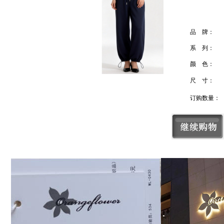
品 牌：
系 列：
颜 色：
尺 寸：
订购数量：