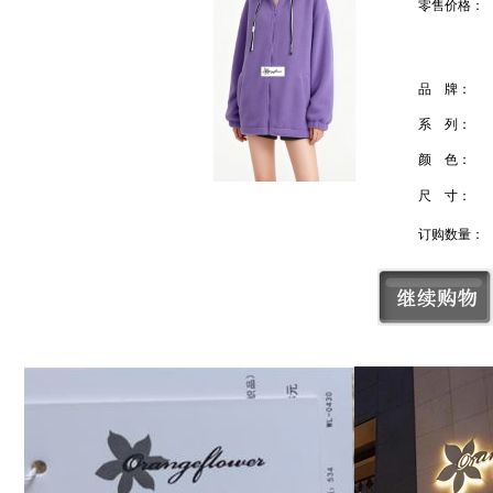
零售价格：
品 牌：
系 列：
颜 色：
尺 寸：
订购数量：