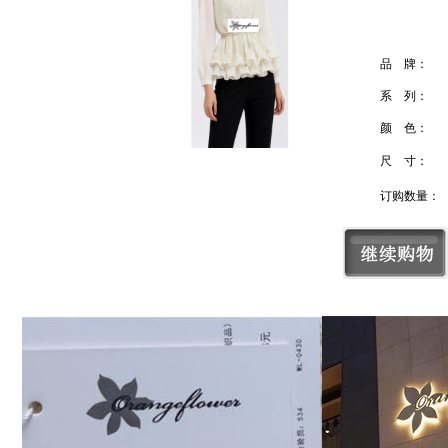
品 牌：
系 列：
颜 色：
尺 寸：
订购数量：