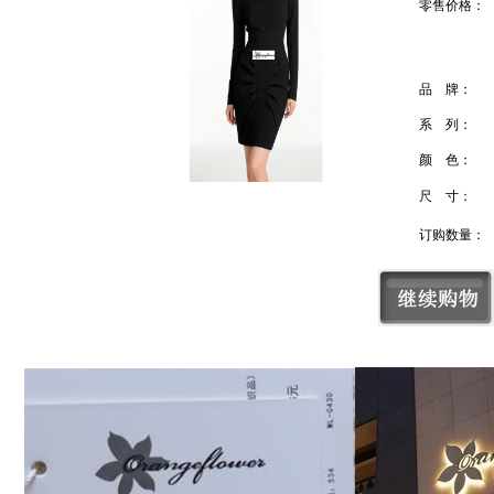
零售价格：
品 牌：
系 列：
颜 色：
尺 寸：
订购数量：