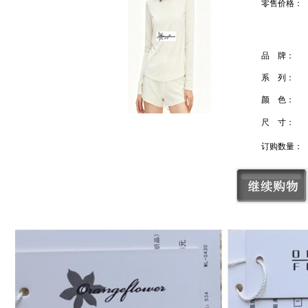
零售价格：
品 牌：
系 列：
颜 色：
尺 寸：
订购数量：