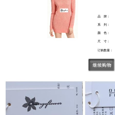
品 牌：
系 列：
颜 色：
尺 寸：
订购数量：