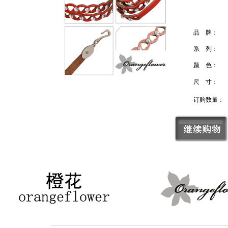
品 牌：
系 列：
颜 色：
尺 寸：
订购数量：